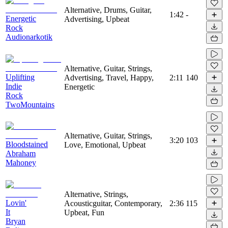
Alternative, Drums, Guitar,
1:42
-
Energetic
Advertising, Upbeat
Rock
Audionarkotik
Alternative, Guitar, Strings,
Uplifting
Advertising, Travel, Happy,
2:11
140
Indie
Energetic
Rock
TwoMountains
Alternative, Guitar, Strings,
3:20
103
Bloodstained
Love, Emotional, Upbeat
Abraham
Mahoney
Alternative, Strings,
Lovin'
Acousticguitar, Contemporary,
2:36
115
It
Upbeat, Fun
Bryan