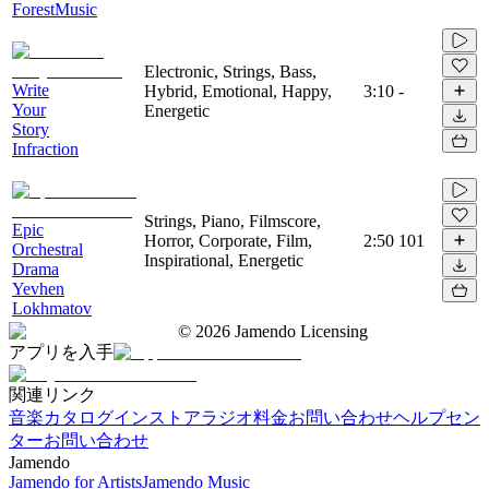
ForestMusic
Electronic, Strings, Bass,
Write
Hybrid, Emotional, Happy,
3:10
-
Your
Energetic
Story
Infraction
Strings, Piano, Filmscore,
Epic
Horror, Corporate, Film,
2:50
101
Orchestral
Inspirational, Energetic
Drama
Yevhen
Lokhmatov
©
2026
Jamendo Licensing
アプリを入手
関連リンク
音楽カタログ
インストアラジオ
料金
お問い合わせ
ヘルプセン
ター
お問い合わせ
Jamendo
Jamendo for Artists
Jamendo Music