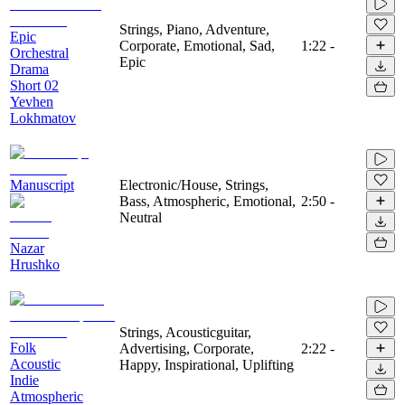
Strings, Piano, Adventure,
Epic
Corporate, Emotional, Sad,
1:22
-
Orchestral
Epic
Drama
Short 02
Yevhen
Lokhmatov
Manuscript
Electronic/House, Strings,
Bass, Atmospheric, Emotional,
2:50
-
Neutral
Nazar
Hrushko
Strings, Acousticguitar,
Folk
Advertising, Corporate,
2:22
-
Acoustic
Happy, Inspirational, Uplifting
Indie
Atmospheric