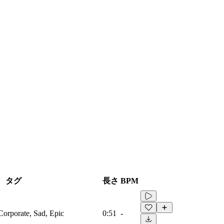
タグ
長さ
BPM
Corporate, Sad, Epic
0:51
-