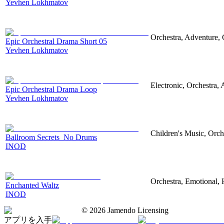
Yevhen Lokhmatov
Orchestra, Adventure, 
Epic Orchestral Drama Short 05
Yevhen Lokhmatov
Electronic, Orchestra,
Epic Orchestral Drama Loop
Yevhen Lokhmatov
Children's Music, Orch
Ballroom Secrets_No Drums
INOD
Orchestra, Emotional,
Enchanted Waltz
INOD
©
2026
Jamendo Licensing
アプリを入手