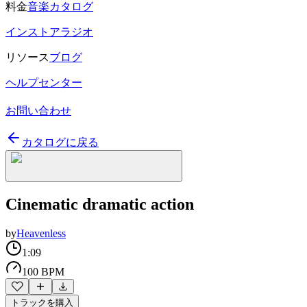
料金
音楽カタログ
インストアラジオ
リソース
ブログ
ヘルプセンター
お問い合わせ
カタログに戻る
Cinematic dramatic action
by
Heavenless
1:09
100 BPM
トラックを購入