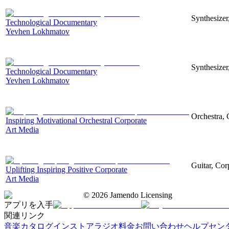
Synthesizer
Technological Documentary
Yevhen Lokhmatov
Synthesizer
Technological Documentary
Yevhen Lokhmatov
Orchestra, 
Inspiring Motivational Orchestral Corporate
Art Media
Guitar, Corp
Uplifting Inspiring Positive Corporate
Art Media
©
2026
Jamendo Licensing
アプリを入手
関連リンク
音楽カタログ
インストアラジオ
料金
お問い合わせ
ヘルプセン