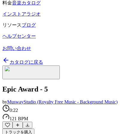
料金
音楽カタログ
インストアラジオ
リソース
ブログ
ヘルプセンター
お問い合わせ
カタログに戻る
Epic Award - 5
by
MuswayStudio (Royalty Free Music - Background Music)
0:22
121 BPM
トラックを購入