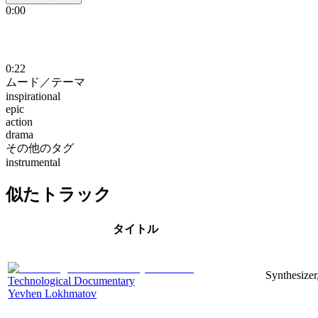
0:00
0:22
ムード／テーマ
inspirational
epic
action
drama
その他のタグ
instrumental
似たトラック
タイトル
Synthesizer
Technological Documentary
Yevhen Lokhmatov