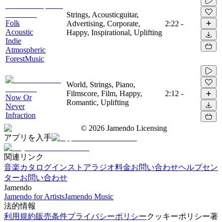
Strings, Acousticguitar,
Folk
Advertising, Corporate,
2:22
-
Acoustic
Happy, Inspirational, Uplifting
Indie
Atmospheric
ForestMusic
World, Strings, Piano,
Filmscore, Film, Happy,
2:12
-
Now Or
Romantic, Uplifting
Never
Infraction
©
2026
Jamendo Licensing
アプリを入手
関連リンク
音楽カタログ
インストアラジオ
料金
お問い合わせ
ヘルプセン
ター
お問い合わせ
Jamendo
Jamendo for Artists
Jamendo Music
法的情報
利用規約
販売条件
プライバシーポリシー
クッキーポリシー
著