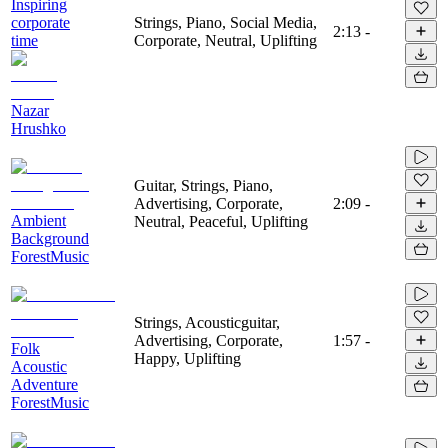
Inspiring
corporate
Strings, Piano, Social Media,
2:13
-
time
Corporate, Neutral, Uplifting
Nazar
Hrushko
Guitar, Strings, Piano,
Advertising, Corporate,
2:09
-
Ambient
Neutral, Peaceful, Uplifting
Background
ForestMusic
Strings, Acousticguitar,
Advertising, Corporate,
1:57
-
Folk
Happy, Uplifting
Acoustic
Adventure
ForestMusic