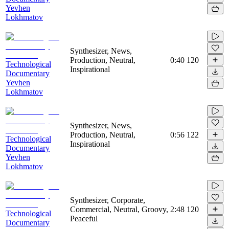
Yevhen
Lokhmatov
Synthesizer, News,
Production, Neutral,
0:40
120
Technological
Inspirational
Documentary
Yevhen
Lokhmatov
Synthesizer, News,
Production, Neutral,
0:56
122
Technological
Inspirational
Documentary
Yevhen
Lokhmatov
Synthesizer, Corporate,
Commercial, Neutral, Groovy,
2:48
120
Technological
Peaceful
Documentary