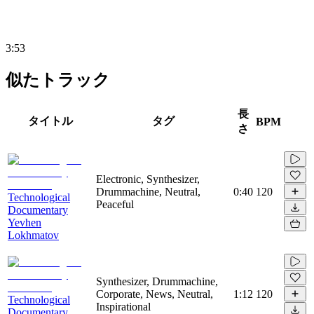
3:53
似たトラック
長
タイトル
タグ
BPM
さ
Electronic, Synthesizer,
Drummachine, Neutral,
0:40
120
Technological
Peaceful
Documentary
Yevhen
Lokhmatov
Synthesizer, Drummachine,
Corporate, News, Neutral,
1:12
120
Technological
Inspirational
Documentary