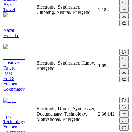
Asia
Electronic, Synthesizer,
Travel
2:18
-
Clubbing, Neutral, Energetic
Nazar
Hrushko
Creative
Electronic, Synthesizer, Happy,
1:09
-
Future
Energetic
Bass
Edit 8
Yevhen
Lokhmatov
Electronic, Drums, Synthesizer,
Documentary, Technology,
2:36
142
Epic
Motivational, Energetic
Technology
Yevhen