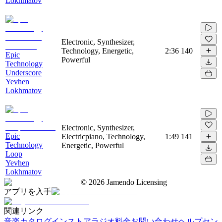
Lokhmatov
Electronic, Synthesizer,
Technology, Energetic,
2:36
140
Epic
Powerful
Technology
Underscore
Yevhen
Lokhmatov
Electronic, Synthesizer,
Epic
Electricpiano, Technology,
1:49
141
Technology
Energetic, Powerful
Loop
Yevhen
Lokhmatov
©
2026
Jamendo Licensing
アプリを入手
関連リンク
音楽カタログ
インストアラジオ
料金
お問い合わせ
ヘルプセン