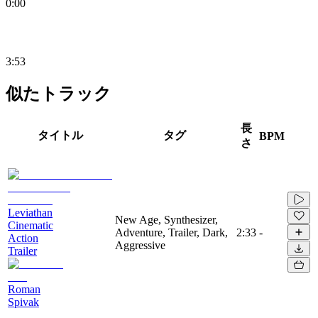
0:00
3:53
似たトラック
長
タイトル
タグ
BPM
さ
Leviathan
New Age, Synthesizer,
Cinematic
Adventure, Trailer, Dark,
2:33
-
Action
Aggressive
Trailer
Roman
Spivak