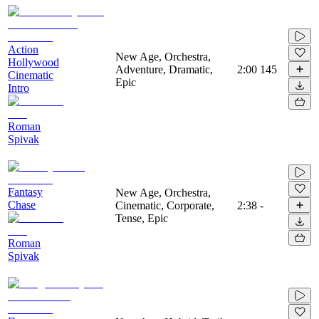
Action
New Age, Orchestra,
Hollywood
Adventure, Dramatic,
2:00
145
Cinematic
Epic
Intro
Roman
Spivak
Fantasy
New Age, Orchestra,
Chase
Cinematic, Corporate,
2:38
-
Tense, Epic
Roman
Spivak