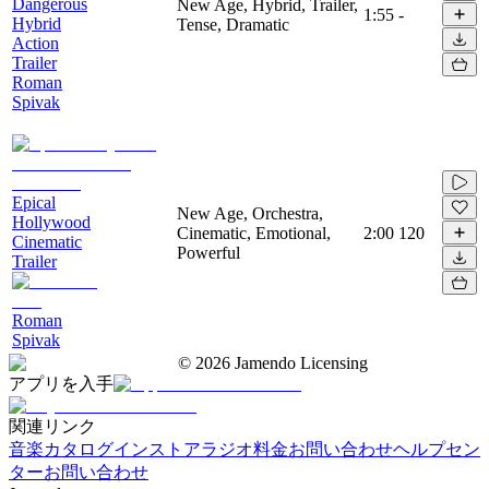
Dangerous
New Age, Hybrid, Trailer,
1:55
-
Hybrid
Tense, Dramatic
Action
Trailer
Roman
Spivak
Epical
New Age, Orchestra,
Hollywood
Cinematic, Emotional,
2:00
120
Cinematic
Powerful
Trailer
Roman
Spivak
©
2026
Jamendo Licensing
アプリを入手
関連リンク
音楽カタログ
インストアラジオ
料金
お問い合わせ
ヘルプセン
ター
お問い合わせ