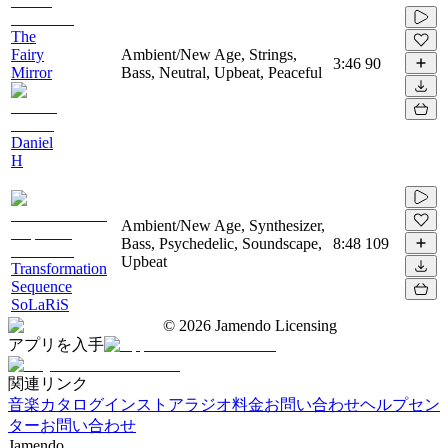
The
Fairy
Ambient/New Age, Strings,
3:46
90
Mirror
Bass, Neutral, Upbeat, Peaceful
Daniel
H
Ambient/New Age, Synthesizer,
Bass, Psychedelic, Soundscape,
8:48
109
Upbeat
Transformation
Sequence
SoLaRiS
©
2026
Jamendo Licensing
アプリを入手
関連リンク
音楽カタログ
インストアラジオ
料金
お問い合わせ
ヘルプセン
ター
お問い合わせ
Jamendo