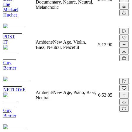
Documentary, Nature, Neutral,
line
Melancholic
Mickael
Huchet
POST
IT
Ambient/New Age, Violin,
5:12
90
Bass, Neutral, Peaceful
Guy
Berrier
NETLOVE
Ambient/New Age, Piano, Bass,
6:53
85
Neutral
Guy
Berrier