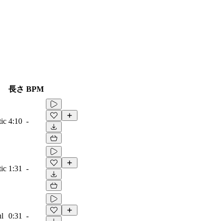
長さ
BPM
ic
4:10
-
ic
1:31
-
ul
0:31
-