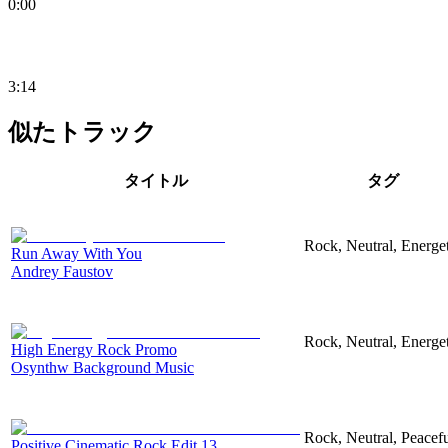
0:00
3:14
似たトラック
タイトル
タグ
Rock, Neutral, Energet
Run Away With You
Andrey Faustov
Rock, Neutral, Energet
High Energy Rock Promo
Osynthw Background Music
Rock, Neutral, Peacef
Positive Cinematic Rock Edit 13