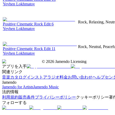
Yevhen Lokhmatov
Rock, Relaxing, Neutr
Positive Cinematic Rock Edit 6
Yevhen Lokhmatov
Rock, Neutral, Peacef
Positive Cinematic Rock Edit 11
Yevhen Lokhmatov
©
2026
Jamendo Licensing
アプリを入手
関連リンク
音楽カタログ
インストアラジオ
料金
お問い合わせ
ヘルプセン
Jamendo
Jamendo for Artists
Jamendo Music
法的情報
利用規約
販売条件
プライバシーポリシー
クッキーポリシー
著
フォローする