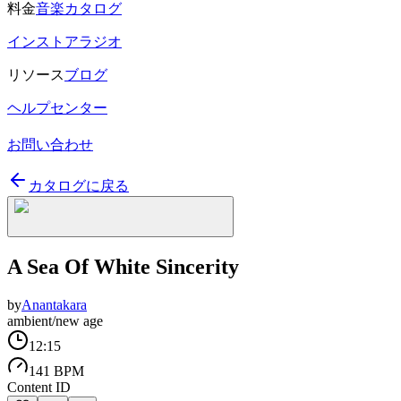
料金
音楽カタログ
インストアラジオ
リソース
ブログ
ヘルプセンター
お問い合わせ
カタログに戻る
A Sea Of White Sincerity
by
Anantakara
ambient/new age
12:15
141 BPM
Content ID