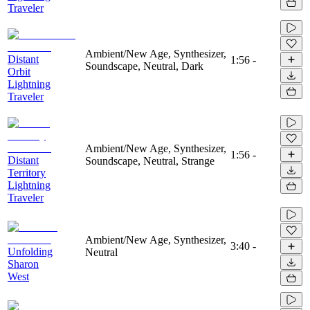
Traveler
Ambient/New Age, Synthesizer,
Distant
1:56
-
Soundscape, Neutral, Dark
Orbit
Lightning
Traveler
Ambient/New Age, Synthesizer,
1:56
-
Distant
Soundscape, Neutral, Strange
Territory
Lightning
Traveler
Ambient/New Age, Synthesizer,
3:40
-
Unfolding
Neutral
Sharon
West