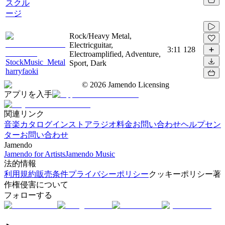
スクル
ージ
Rock/Heavy Metal,
Electricguitar,
3:11
128
Electroamplified, Adventure,
StockMusic_Metal
Sport, Dark
harryfaoki
©
2026
Jamendo Licensing
アプリを入手
関連リンク
音楽カタログ
インストアラジオ
料金
お問い合わせ
ヘルプセン
ター
お問い合わせ
Jamendo
Jamendo for Artists
Jamendo Music
法的情報
利用規約
販売条件
プライバシーポリシー
クッキーポリシー
著
作権侵害について
フォローする