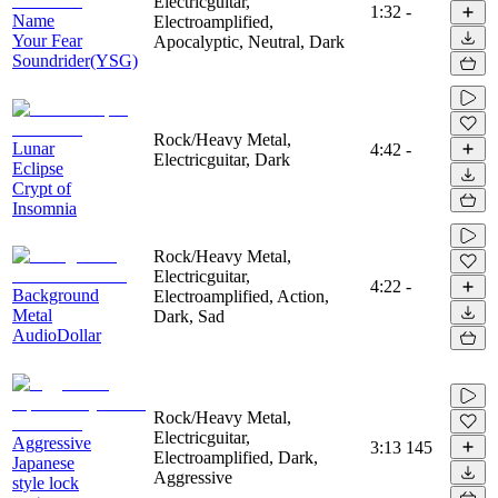
Electricguitar,
1:32
-
Name
Electroamplified,
Your Fear
Apocalyptic, Neutral, Dark
Soundrider(YSG)
Rock/Heavy Metal,
Lunar
4:42
-
Electricguitar, Dark
Eclipse
Crypt of
Insomnia
Rock/Heavy Metal,
Electricguitar,
4:22
-
Background
Electroamplified, Action,
Metal
Dark, Sad
AudioDollar
Rock/Heavy Metal,
Electricguitar,
Aggressive
3:13
145
Electroamplified, Dark,
Japanese
Aggressive
style lock