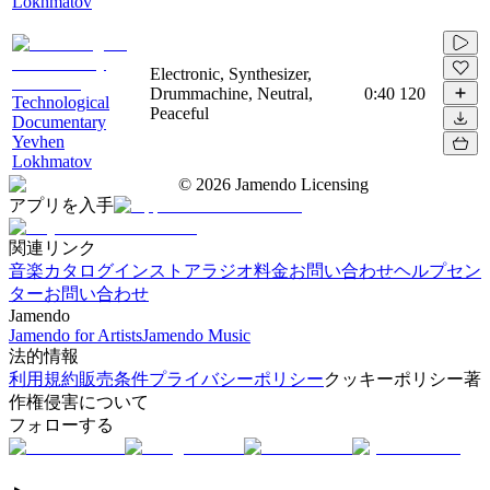
Lokhmatov
Electronic, Synthesizer,
Drummachine, Neutral,
0:40
120
Technological
Peaceful
Documentary
Yevhen
Lokhmatov
©
2026
Jamendo Licensing
アプリを入手
関連リンク
音楽カタログ
インストアラジオ
料金
お問い合わせ
ヘルプセン
ター
お問い合わせ
Jamendo
Jamendo for Artists
Jamendo Music
法的情報
利用規約
販売条件
プライバシーポリシー
クッキーポリシー
著
作権侵害について
フォローする