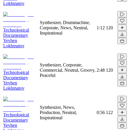
Lokhmatov
Synthesizer, Drummachine,
Corporate, News, Neutral,
1:12
120
Technological
Inspirational
Documentary
Yevhen
Lokhmatov
Synthesizer, Corporate,
Commercial, Neutral, Groovy,
2:48
120
Technological
Peaceful
Documentary
Yevhen
Lokhmatov
Synthesizer, News,
Production, Neutral,
0:56
122
Technological
Inspirational
Documentary
Yevhen