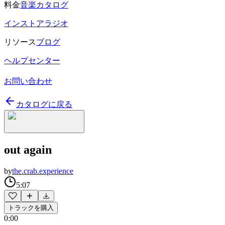
料金
音楽カタログ
インストアラジオ
リソース
ブログ
ヘルプセンター
お問い合わせ
カタログに戻る
out again
by
the.crab.experience
5:07
トラックを購入
0:00