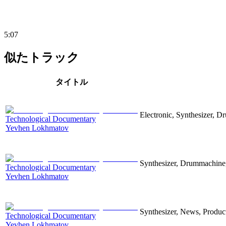
5:07
似たトラック
タイトル
Electronic, Synthesizer, D
Technological Documentary
Yevhen Lokhmatov
Synthesizer, Drummachine, 
Technological Documentary
Yevhen Lokhmatov
Synthesizer, News, Producti
Technological Documentary
Yevhen Lokhmatov