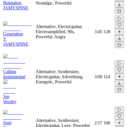
Bungalow
Nostalgic, Powerful
JAMYSPINE
Alternative, Electricguitar,
Electroamplified, 90s,
3:45
128
Generation
Powerful, Angry
Y
JAMYSPINE
Calling
Alternative, Synthesizer,
Instrumental
Electricguitar, Advertising,
3:00
114
Energetic, Powerful
Jon
Worthy
Alternative, Synthesizer,
Soul
2:57
100
Electricguitar, Love, Powerful