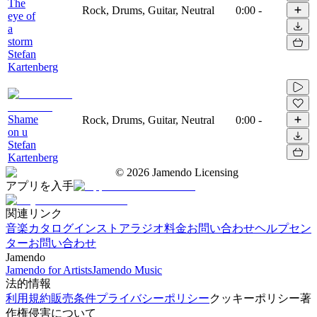
The
Rock, Drums, Guitar, Neutral
0:00
-
eye of
a
storm
Stefan
Kartenberg
Shame
Rock, Drums, Guitar, Neutral
0:00
-
on u
Stefan
Kartenberg
©
2026
Jamendo Licensing
アプリを入手
関連リンク
音楽カタログ
インストアラジオ
料金
お問い合わせ
ヘルプセン
ター
お問い合わせ
Jamendo
Jamendo for Artists
Jamendo Music
法的情報
利用規約
販売条件
プライバシーポリシー
クッキーポリシー
著
作権侵害について