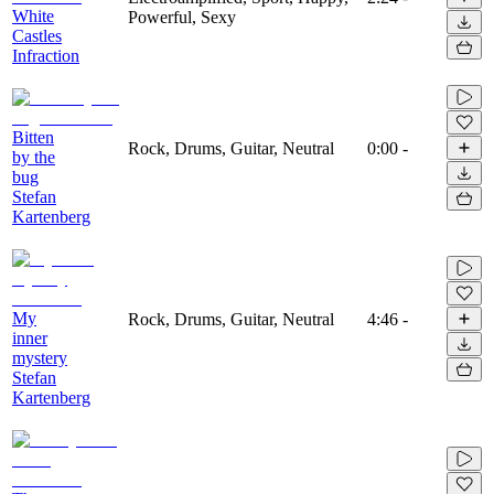
White
Powerful, Sexy
Castles
Infraction
Bitten
Rock, Drums, Guitar, Neutral
0:00
-
by the
bug
Stefan
Kartenberg
My
Rock, Drums, Guitar, Neutral
4:46
-
inner
mystery
Stefan
Kartenberg