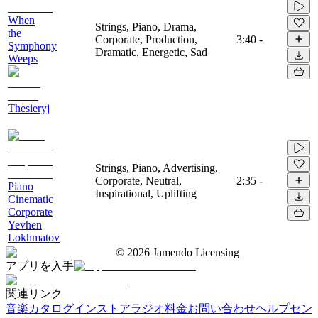
When
Strings, Piano, Drama,
the
Corporate, Production,
3:40
-
Symphony
Dramatic, Energetic, Sad
Weeps
Thesieryj
Strings, Piano, Advertising,
Corporate, Neutral,
2:35
-
Piano
Inspirational, Uplifting
Cinematic
Corporate
Yevhen
Lokhmatov
©
2026
Jamendo Licensing
アプリを入手
関連リンク
音楽カタログ
インストアラジオ
料金
お問い合わせ
ヘルプセン