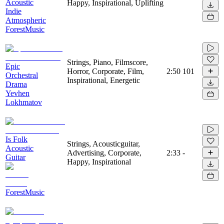
Acoustic
Happy, Inspirational, Uplifting
Indie
Atmospheric
ForestMusic
Strings, Piano, Filmscore,
Epic
Horror, Corporate, Film,
2:50
101
Orchestral
Inspirational, Energetic
Drama
Yevhen
Lokhmatov
Is Folk
Strings, Acousticguitar,
Acoustic
Advertising, Corporate,
2:33
-
Guitar
Happy, Inspirational
ForestMusic