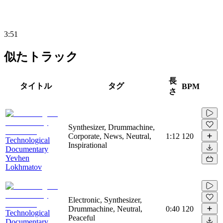
3:51
似たトラック
長
タイトル
タグ
BPM
さ
Synthesizer, Drummachine,
Corporate, News, Neutral,
1:12
120
Technological
Inspirational
Documentary
Yevhen
Lokhmatov
Electronic, Synthesizer,
Drummachine, Neutral,
0:40
120
Technological
Peaceful
Documentary