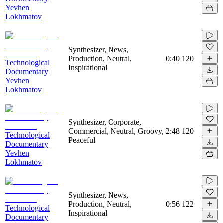
Yevhen
Lokhmatov
Synthesizer, News,
Production, Neutral,
0:40
120
Technological
Inspirational
Documentary
Yevhen
Lokhmatov
Synthesizer, Corporate,
Commercial, Neutral, Groovy,
2:48
120
Technological
Peaceful
Documentary
Yevhen
Lokhmatov
Synthesizer, News,
Production, Neutral,
0:56
122
Technological
Inspirational
Documentary