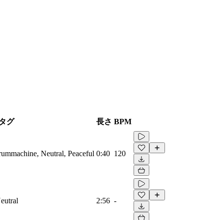
タグ
長さ
BPM
Drummachine, Neutral, Peaceful
0:40
120
eutral
2:56
-