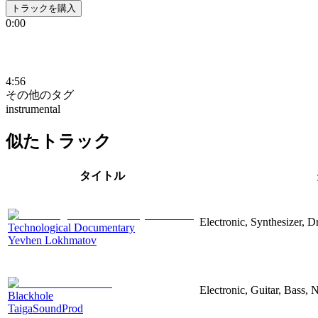
トラックを購入
0:00
4:56
その他のタグ
instrumental
似たトラック
タイトル
Electronic, Synthesizer, 
Technological Documentary
Yevhen Lokhmatov
Electronic, Guitar, Bass, N
Blackhole
TaigaSoundProd