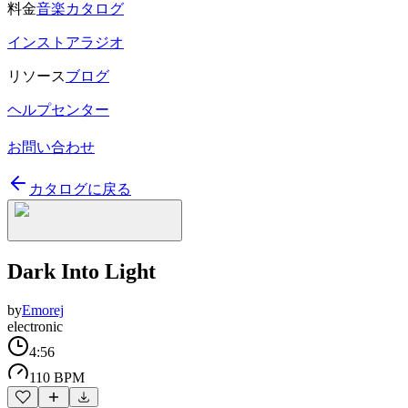
料金
音楽カタログ
インストアラジオ
リソース
ブログ
ヘルプセンター
お問い合わせ
カタログに戻る
Dark Into Light
by
Emorej
electronic
4:56
110 BPM