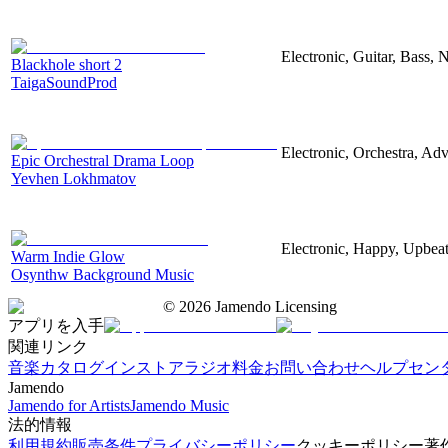
Electronic, Guitar, Bass, N
Blackhole short 2
TaigaSoundProd
Electronic, Orchestra, Ad
Epic Orchestral Drama Loop
Yevhen Lokhmatov
Electronic, Happy, Upbea
Warm Indie Glow
Osynthw Background Music
©
2026
Jamendo Licensing
アプリを入手
関連リンク
音楽カタログ
インストアラジオ
料金
お問い合わせ
ヘルプセン
Jamendo
Jamendo for Artists
Jamendo Music
法的情報
利用規約
販売条件
プライバシーポリシー
クッキーポリシー
著