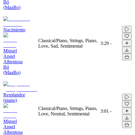
Bó
(MaaBo)
Nacimiento
Classical/Piano, Strings, Piano,
3:29
-
Love, Sad, Sentimental
Miguel
Angel
Albentosa
Bó
(MaaBo)
Resplandor
(piano)
Classical/Piano, Strings, Piano,
3:01
-
Love, Neutral, Sentimental
Miguel
Angel
Albentosa