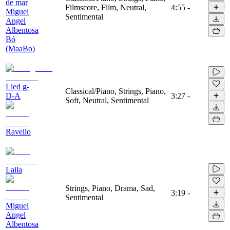
de mar
Filmscore, Film, Neutral,
4:55
-
Miguel
Sentimental
Angel
Albentosa
Bó
(MaaBo)
Lied g-
Classical/Piano, Strings, Piano,
D-A
3:27
-
Soft, Neutral, Sentimental
Ravello
Laila
Strings, Piano, Drama, Sad,
3:19
-
Sentimental
Miguel
Angel
Albentosa