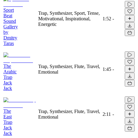
Sport
Trap, Synthesizer, Sport, Tense,
Beat
Motivational, Inspirational,
1:52
-
Sound
Energetic
Gallery
by
Dmitry
Taras
The
Trap, Synthesizer, Flute, Travel,
1:45
-
Arabic
Emotional
Trap
Jack
Jack
The
Trap, Synthesizer, Flute, Travel,
2:11
-
East
Emotional
Trap
Jack
Jack