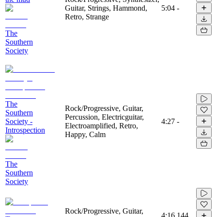
Guitar, Strings, Hammond,
5:04
-
Retro, Strange
The
Southern
Society
The
Rock/Progressive, Guitar,
Southern
Percussion, Electricguitar,
Society -
4:27
-
Electroamplified, Retro,
Introspection
Happy, Calm
The
Southern
Society
Rock/Progressive, Guitar,
4:16
144