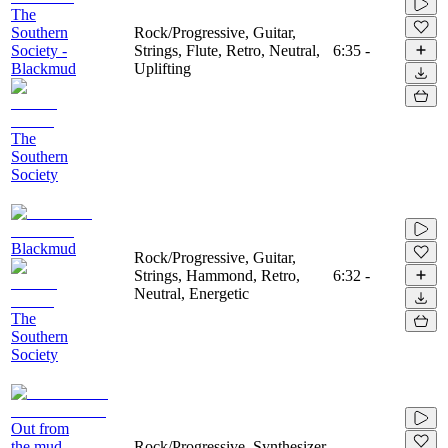
The
Southern
Rock/Progressive, Guitar,
Society -
Strings, Flute, Retro, Neutral,
6:35
-
Blackmud
Uplifting
The
Southern
Society
Blackmud
Rock/Progressive, Guitar,
Strings, Hammond, Retro,
6:32
-
Neutral, Energetic
The
Southern
Society
Out from
the mud
Rock/Progressive, Synthesizer,