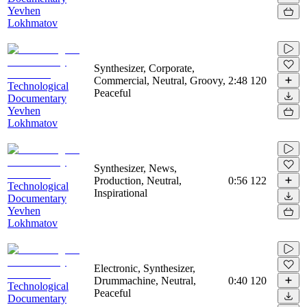
Yevhen
Lokhmatov
Synthesizer, Corporate,
Commercial, Neutral, Groovy,
2:48
120
Technological
Peaceful
Documentary
Yevhen
Lokhmatov
Synthesizer, News,
Production, Neutral,
0:56
122
Technological
Inspirational
Documentary
Yevhen
Lokhmatov
Electronic, Synthesizer,
Drummachine, Neutral,
0:40
120
Technological
Peaceful
Documentary