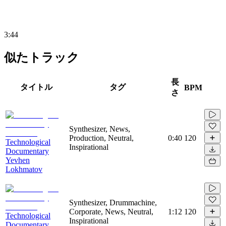
3:44
似たトラック
長
タイトル
タグ
BPM
さ
Synthesizer, News,
Production, Neutral,
0:40
120
Technological
Inspirational
Documentary
Yevhen
Lokhmatov
Synthesizer, Drummachine,
Corporate, News, Neutral,
1:12
120
Technological
Inspirational
Documentary