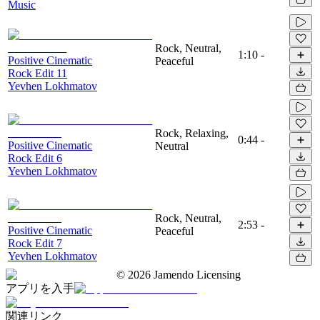
Music
Rock, Neutral,
1:10
-
Positive Cinematic
Peaceful
Rock Edit 11
Yevhen Lokhmatov
Rock, Relaxing,
0:44
-
Positive Cinematic
Neutral
Rock Edit 6
Yevhen Lokhmatov
Rock, Neutral,
2:53
-
Positive Cinematic
Peaceful
Rock Edit 7
Yevhen Lokhmatov
©
2026
Jamendo Licensing
アプリを入手
関連リンク