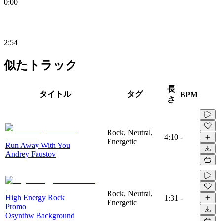
0:00
2:54
似たトラック
長
タイトル
タグ
BPM
さ
Rock, Neutral,
4:10
-
Energetic
Run Away With You
Andrey Faustov
Rock, Neutral,
High Energy Rock
1:31
-
Energetic
Promo
Osynthw Background