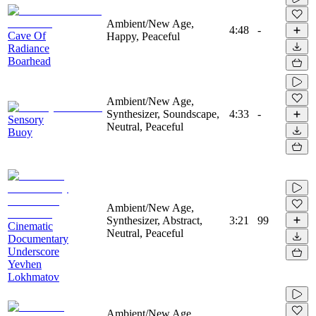
Ambient/New Age,
4:48
-
Cave Of
Happy, Peaceful
Radiance
Boarhead
Ambient/New Age,
Synthesizer, Soundscape,
4:33
-
Sensory
Neutral, Peaceful
Buoy
Ambient/New Age,
Synthesizer, Abstract,
3:21
99
Cinematic
Neutral, Peaceful
Documentary
Underscore
Yevhen
Lokhmatov
Ambient/New Age,