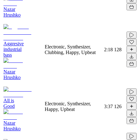
Nazar
Hrushko
Aggresive
Electronic, Synthesizer,
industrial
2:18
128
Clubbing, Happy, Upbeat
bass
Nazar
Hrushko
All is
Electronic, Synthesizer,
Good
3:37
126
Happy, Upbeat
Nazar
Hrushko