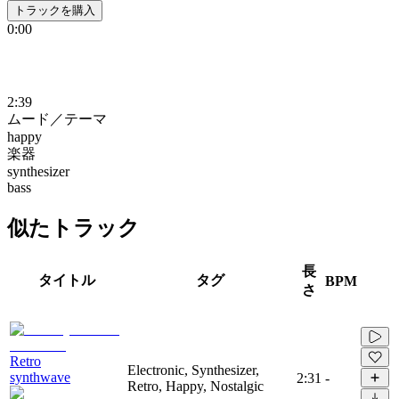
トラックを購入
0:00
2:39
ムード／テーマ
happy
楽器
synthesizer
bass
似たトラック
長
タイトル
タグ
BPM
さ
Retro
Electronic, Synthesizer,
synthwave
2:31
-
Retro, Happy, Nostalgic