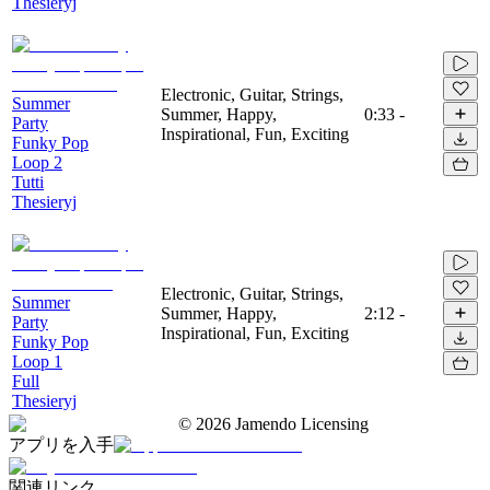
Thesieryj
Electronic, Guitar, Strings,
Summer
Summer, Happy,
0:33
-
Party
Inspirational, Fun, Exciting
Funky Pop
Loop 2
Tutti
Thesieryj
Electronic, Guitar, Strings,
Summer
Summer, Happy,
2:12
-
Party
Inspirational, Fun, Exciting
Funky Pop
Loop 1
Full
Thesieryj
©
2026
Jamendo Licensing
アプリを入手
関連リンク