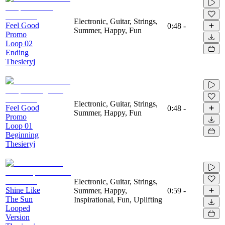
Electronic, Guitar, Strings,
Feel Good
0:48
-
Summer, Happy, Fun
Promo
Loop 02
Ending
Thesieryj
Electronic, Guitar, Strings,
Feel Good
0:48
-
Summer, Happy, Fun
Promo
Loop 01
Beginning
Thesieryj
Electronic, Guitar, Strings,
Shine Like
Summer, Happy,
0:59
-
The Sun
Inspirational, Fun, Uplifting
Looped
Version