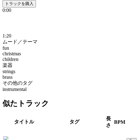
トラックを購入
0:00
1:20
ムード／テーマ
fun
christmas
children
楽器
strings
brass
その他のタグ
instrumental
似たトラック
長
タイトル
タグ
BPM
さ