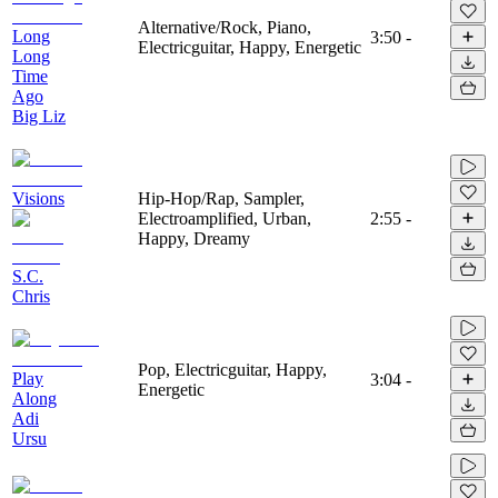
Alternative/Rock, Piano,
Long
3:50
-
Electricguitar, Happy, Energetic
Long
Time
Ago
Big Liz
Visions
Hip-Hop/Rap, Sampler,
Electroamplified, Urban,
2:55
-
Happy, Dreamy
S.C.
Chris
Pop, Electricguitar, Happy,
Play
3:04
-
Energetic
Along
Adi
Ursu