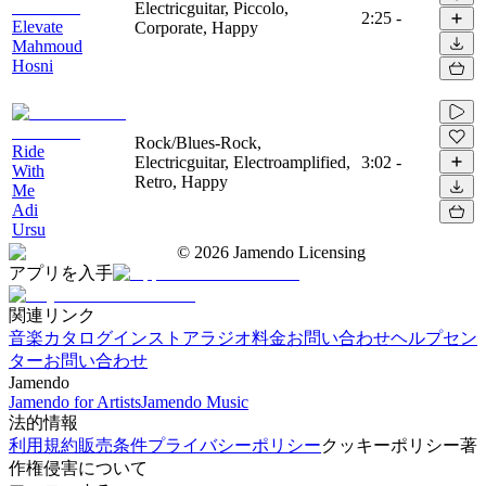
Electricguitar, Piccolo,
2:25
-
Elevate
Corporate, Happy
Mahmoud
Hosni
Rock/Blues-Rock,
Ride
Electricguitar, Electroamplified,
3:02
-
With
Retro, Happy
Me
Adi
Ursu
©
2026
Jamendo Licensing
アプリを入手
関連リンク
音楽カタログ
インストアラジオ
料金
お問い合わせ
ヘルプセン
ター
お問い合わせ
Jamendo
Jamendo for Artists
Jamendo Music
法的情報
利用規約
販売条件
プライバシーポリシー
クッキーポリシー
著
作権侵害について