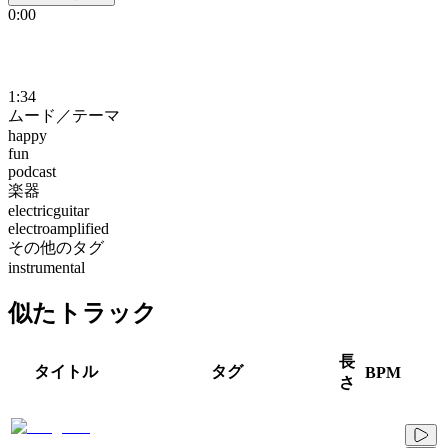
0:00
1:34
ムード／テーマ
happy
fun
podcast
楽器
electricguitar
electroamplified
その他のタグ
instrumental
似たトラック
長
タイトル
タグ
BPM
さ