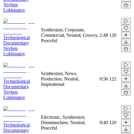
Yevhen
Lokhmatov
Synthesizer, Corporate,
Commercial, Neutral, Groovy,
2:48
120
Technological
Peaceful
Documentary
Yevhen
Lokhmatov
Synthesizer, News,
Production, Neutral,
0:56
122
Technological
Inspirational
Documentary
Yevhen
Lokhmatov
Electronic, Synthesizer,
Drummachine, Neutral,
0:40
120
Technological
Peaceful
Documentary