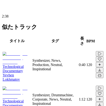
2:38
似たトラック
長
タイトル
タグ
BPM
さ
Synthesizer, News,
Production, Neutral,
0:40
120
Technological
Inspirational
Documentary
Yevhen
Lokhmatov
Synthesizer, Drummachine,
Corporate, News, Neutral,
1:12
120
Technological
Inspirational
Documentary