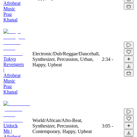
Afrobeat
Music
Praz
Khanal
Electronic/Dub/Reggae/Dancehall,
Tokyo
Synthesizer, Percussion, Urban,
2:34
-
Revengers
Happy, Upbeat
|
Afrobeat
Music
Praz
Khanal
World/African/Afro-Beat,
Unlock
Synthesizer, Percussion,
3:05
-
Me |
Contemporary, Happy, Upbeat
Afrobeat