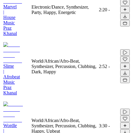
Marvel
Electronic/Dance, Synthesizer,
2:20
-
|
Party, Happy, Energetic
House
Music
Praz
Khanal
World/African/Afro-Beat,
Slime
Synthesizer, Percussion, Clubbing,
2:52
-
|
Dark, Happy
Afrobeat
Music
Praz
Khanal
World/African/Afro-Beat,
Wordle
Synthesizer, Percussion, Clubbing,
3:30
-
|
Happy, Upbeat