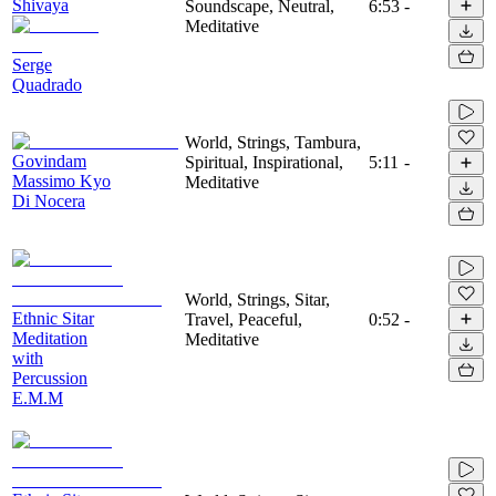
Shivaya
Soundscape, Neutral,
6:53
-
Meditative
Serge
Quadrado
World, Strings, Tambura,
Govindam
Spiritual, Inspirational,
5:11
-
Massimo Kyo
Meditative
Di Nocera
World, Strings, Sitar,
Ethnic Sitar
Travel, Peaceful,
0:52
-
Meditation
Meditative
with
Percussion
E.M.M