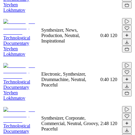
Yevhen
Lokhmatov
Synthesizer, News,
Production, Neutral,
0:40
120
Technological
Inspirational
Documentary
Yevhen
Lokhmatov
Electronic, Synthesizer,
Drummachine, Neutral,
0:40
120
Technological
Peaceful
Documentary
Yevhen
Lokhmatov
Synthesizer, Corporate,
Commercial, Neutral, Groovy,
2:48
120
Technological
Peaceful
Documentary