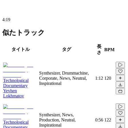
4:19
似たトラック
長
タイトル
タグ
BPM
さ
Synthesizer, Drummachine,
Corporate, News, Neutral,
1:12
120
Technological
Inspirational
Documentary
Yevhen
Lokhmatov
Synthesizer, News,
Production, Neutral,
0:56
122
Technological
Inspirational
Documentary