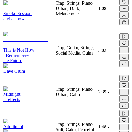
Trap, Strings, Piano,
Urban, Dark,
1:08
-
Smoke Session
Melancholic
digitalsnow
Trap, Guitar, Strings,
This is Not How
3:02
-
Social Media, Calm
I Remembered
the Future
Dave Crum
Trap, Strings, Piano,
2:39
-
Midnight
Urban, Calm
ill effects
Trap, Strings, Piano,
Additional
1:48
-
Soft, Calm, Peaceful