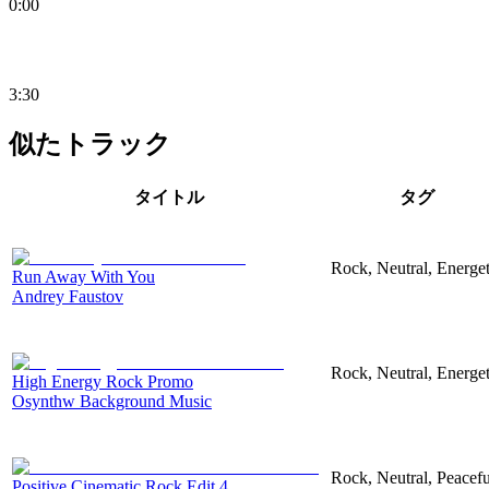
0:00
3:30
似たトラック
タイトル
タグ
Rock, Neutral, Energet
Run Away With You
Andrey Faustov
Rock, Neutral, Energet
High Energy Rock Promo
Osynthw Background Music
Rock, Neutral, Peacefu
Positive Cinematic Rock Edit 4