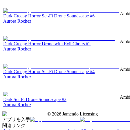
Ambie
Dark Creepy Horror Sci-Fi Drone Soundscape #6
Aurora Rochez
Ambie
Dark Creepy Horror Drone with Evil Choirs #2
Aurora Rochez
Ambie
Dark Creepy Horror Sci-Fi Drone Soundscape #4
Aurora Rochez
Ambie
Dark Sci-Fi Drone Soundscape #3
Aurora Rochez
©
2026
Jamendo Licensing
アプリを入手
関連リンク