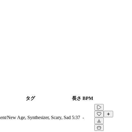
タグ
長さ
BPM
nt/New Age, Synthesizer, Scary, Sad
5:37
-