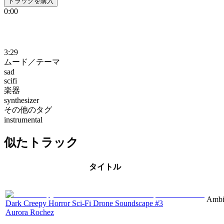
トラックを購入
0:00
3:29
ムード／テーマ
sad
scifi
楽器
synthesizer
その他のタグ
instrumental
似たトラック
タイトル
Ambie
Dark Creepy Horror Sci-Fi Drone Soundscape #3
Aurora Rochez