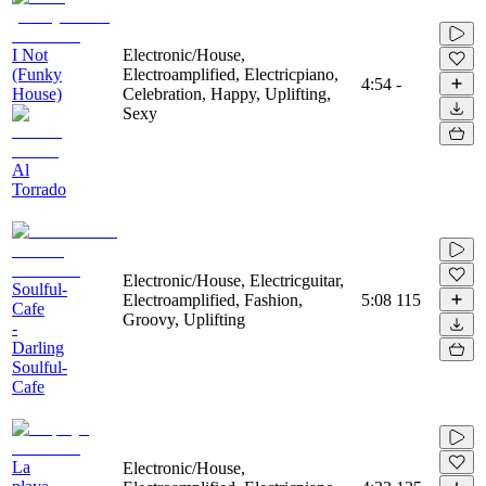
I Not
Electronic/House,
(Funky
Electroamplified, Electricpiano,
4:54
-
House)
Celebration, Happy, Uplifting,
Sexy
Al
Torrado
Electronic/House, Electricguitar,
Soulful-
Electroamplified, Fashion,
5:08
115
Cafe
Groovy, Uplifting
-
Darling
Soulful-
Cafe
La
Electronic/House,