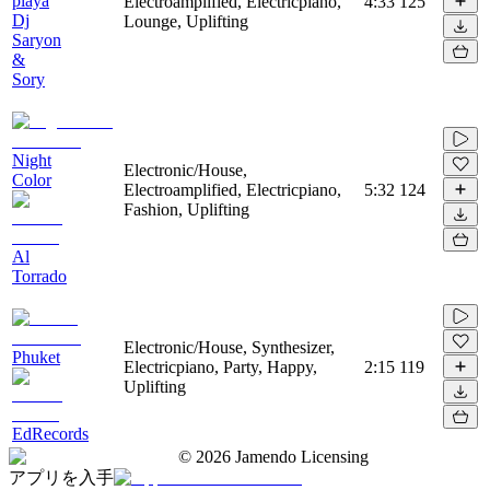
playa
Electroamplified, Electricpiano,
4:33
125
Dj
Lounge, Uplifting
Saryon
&
Sory
Night
Electronic/House,
Color
Electroamplified, Electricpiano,
5:32
124
Fashion, Uplifting
Al
Torrado
Electronic/House, Synthesizer,
Phuket
Electricpiano, Party, Happy,
2:15
119
Uplifting
EdRecords
©
2026
Jamendo Licensing
アプリを入手