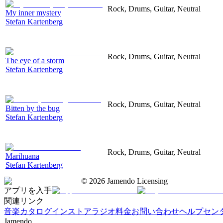
Rock, Drums, Guitar, Neutral
My inner mystery
Stefan Kartenberg
Rock, Drums, Guitar, Neutral
The eye of a storm
Stefan Kartenberg
Rock, Drums, Guitar, Neutral
Bitten by the bug
Stefan Kartenberg
Rock, Drums, Guitar, Neutral
Marihuana
Stefan Kartenberg
©
2026
Jamendo Licensing
アプリを入手
関連リンク
音楽カタログ
インストアラジオ
料金
お問い合わせ
ヘルプセン
Jamendo