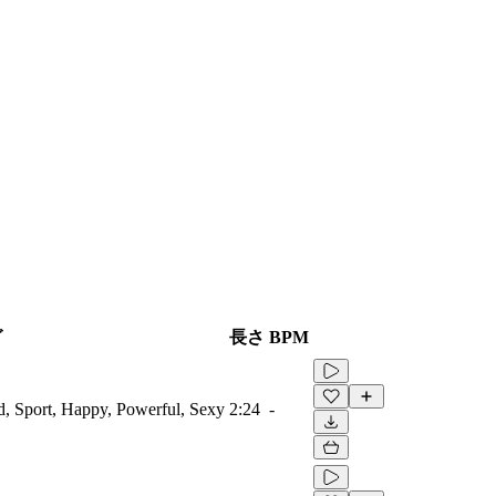
グ
長さ
BPM
ed, Sport, Happy, Powerful, Sexy
2:24
-