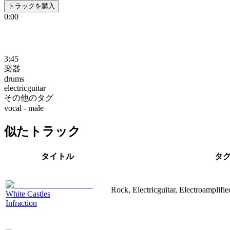
トラックを購入
0:00
3:45
楽器
drums
electricguitar
その他のタグ
vocal - male
似たトラック
タイトル
タ
Rock, Electricguitar, Electroamplifi
White Castles
Infraction