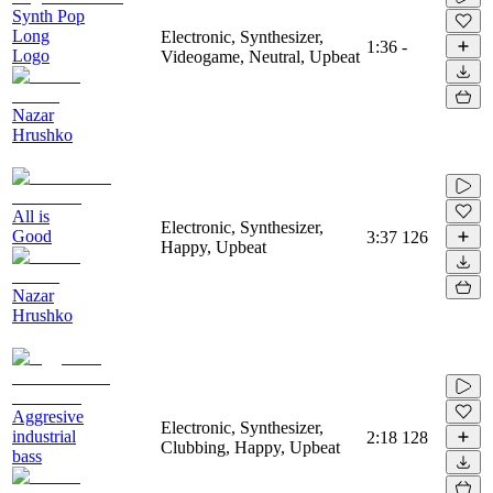
Synth Pop
Long
Electronic, Synthesizer,
1:36
-
Logo
Videogame, Neutral, Upbeat
Nazar
Hrushko
All is
Electronic, Synthesizer,
Good
3:37
126
Happy, Upbeat
Nazar
Hrushko
Aggresive
Electronic, Synthesizer,
industrial
2:18
128
Clubbing, Happy, Upbeat
bass