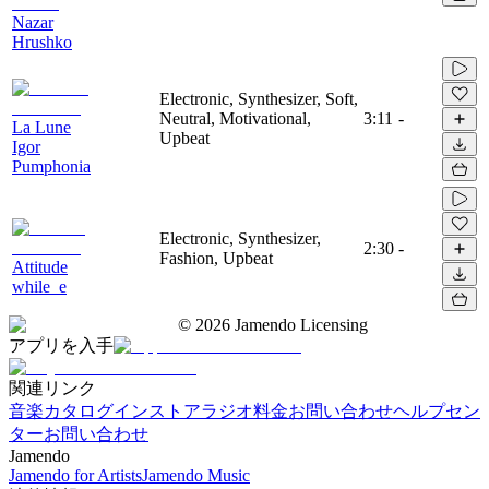
Nazar
Hrushko
Electronic, Synthesizer, Soft,
Neutral, Motivational,
3:11
-
La Lune
Upbeat
Igor
Pumphonia
Electronic, Synthesizer,
2:30
-
Fashion, Upbeat
Attitude
while_e
©
2026
Jamendo Licensing
アプリを入手
関連リンク
音楽カタログ
インストアラジオ
料金
お問い合わせ
ヘルプセン
ター
お問い合わせ
Jamendo
Jamendo for Artists
Jamendo Music