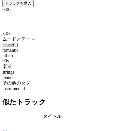
トラックを購入
0:00
3:03
ムード／テーマ
peaceful
romantic
urban
90s
楽器
strings
piano
その他のタグ
instrumental
似たトラック
タイトル