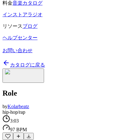
料金
音楽カタログ
インストアラジオ
リソース
ブログ
ヘルプセンター
お問い合わせ
カタログに戻る
Role
by
Kolarbeatz
hip-hop/rap
3:03
97 BPM