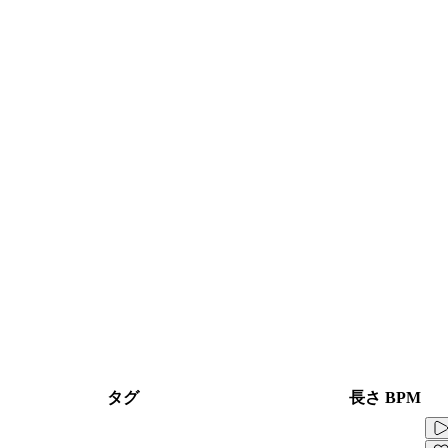
タグ
長さ
BPM