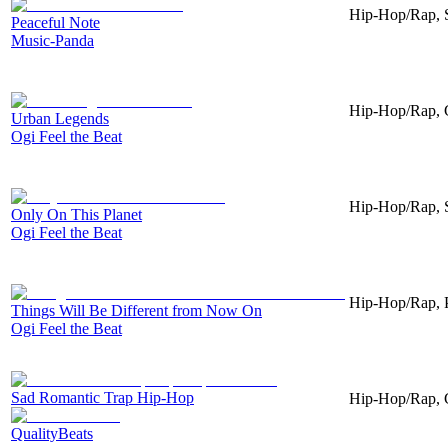
Hip-Hop/Rap, S
Peaceful Note
Music-Panda
Hip-Hop/Rap, Gu
Urban Legends
Ogi Feel the Beat
Hip-Hop/Rap, S
Only On This Planet
Ogi Feel the Beat
Hip-Hop/Rap, Pi
Things Will Be Different from Now On
Ogi Feel the Beat
Sad Romantic Trap Hip-Hop
Hip-Hop/Rap, G
QualityBeats