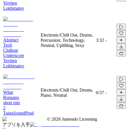
Yevhen
Lokhmatov
Electronic/Chill Out, Drums,
Abstract
Percussion, Technology,
3:32
-
Tech
Neutral, Uplifting, Sexy
Chillout
Underscore
Yevhen
Lokhmatov
Electronic/Chill Out, Drums,
What
0:57
-
Piano, Neutral
Remains
short mix
2
TaigaSoundProd
©
2026
Jamendo Licensing
アプリを入手