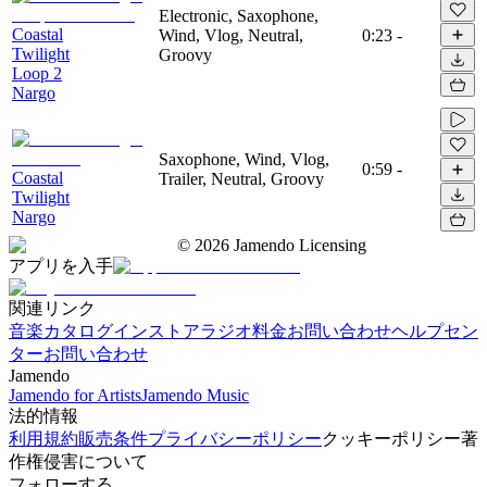
Electronic, Saxophone,
Coastal
Wind, Vlog, Neutral,
0:23
-
Twilight
Groovy
Loop 2
Nargo
Saxophone, Wind, Vlog,
0:59
-
Coastal
Trailer, Neutral, Groovy
Twilight
Nargo
©
2026
Jamendo Licensing
アプリを入手
関連リンク
音楽カタログ
インストアラジオ
料金
お問い合わせ
ヘルプセン
ター
お問い合わせ
Jamendo
Jamendo for Artists
Jamendo Music
法的情報
利用規約
販売条件
プライバシーポリシー
クッキーポリシー
著
作権侵害について
フォローする