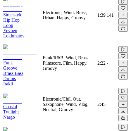
Electronic, Wind, Brass,
Streetstyle
1:39
141
Urban, Happy, Groovy
Hip Hop
Loop
Yevhen
Lokhmatov
Funk/R&B, Wind, Brass,
Funk
Filmscore, Film, Happy,
2:22
-
Groove
Groovy
Brass Bass
Drums
Irakli
Electronic/Chill Out,
Saxophone, Wind, Vlog,
2:45
-
Coastal
Neutral, Groovy
Twilight
Nargo