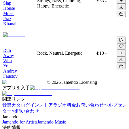
Strings, Bass, Clubbing,
3:33
-
Slap
Happy, Energetic
House
Music
Praz
Khanal
Run
Rock, Neutral, Energetic
4:10
-
Away
With
You
Andrey
Faustov
©
2026
Jamendo Licensing
アプリを入手
関連リンク
音楽カタログ
インストアラジオ
料金
お問い合わせ
ヘルプセン
ター
お問い合わせ
Jamendo
Jamendo for Artists
Jamendo Music
法的情報