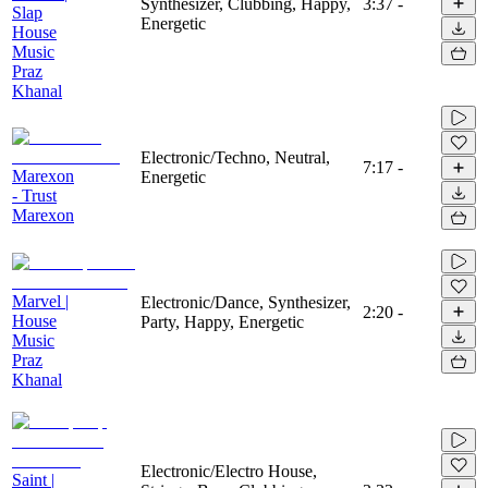
Synthesizer, Clubbing, Happy,
3:37
-
Slap
Energetic
House
Music
Praz
Khanal
Electronic/Techno, Neutral,
7:17
-
Marexon
Energetic
- Trust
Marexon
Marvel |
Electronic/Dance, Synthesizer,
2:20
-
House
Party, Happy, Energetic
Music
Praz
Khanal
Electronic/Electro House,
Saint |