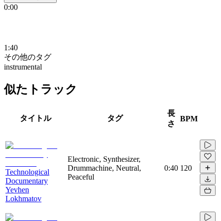
0:00
1:40
その他のタグ
instrumental
似たトラック
長
タイトル
タグ
BPM
さ
Electronic, Synthesizer,
Drummachine, Neutral,
0:40
120
Technological
Peaceful
Documentary
Yevhen
Lokhmatov