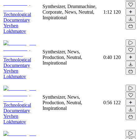
Synthesizer, Drummachine,
Corporate, News, Neutral,
1:12
120
Technological
Inspirational
Documentary
Yevhen
Lokhmatov
Synthesizer, News,
Production, Neutral,
0:40
120
Technological
Inspirational
Documentary
Yevhen
Lokhmatov
Synthesizer, News,
Production, Neutral,
0:56
122
Technological
Inspirational
Documentary
Yevhen
Lokhmatov