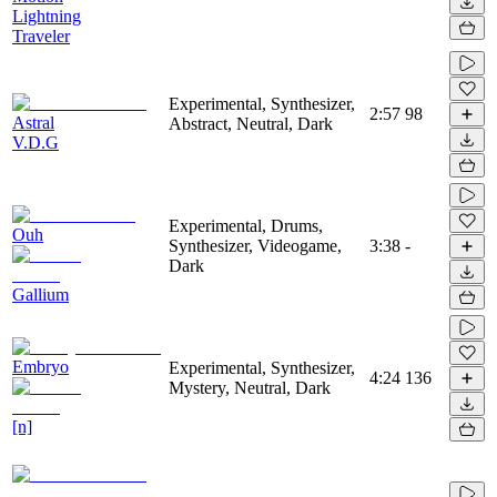
Lightning
Traveler
Experimental, Synthesizer,
2:57
98
Astral
Abstract, Neutral, Dark
V.D.G
Experimental, Drums,
Ouh
Synthesizer, Videogame,
3:38
-
Dark
Gallium
Embryo
Experimental, Synthesizer,
4:24
136
Mystery, Neutral, Dark
[n]