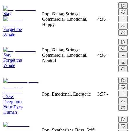
Stay
Pop, Guitar, Strings,
Commercial, Emotional,
4:36
-
Happy
Forget the
Whale
Pop, Guitar, Strings,
Stay
Commercial, Emotional,
4:36
-
Forget the
Neutral
Whale
Pop, Emotional, Energetic
3:57
-
I Saw
Deep Into
Your Eyes
Human
Pop, Synthesizer, Bass, Scifi,