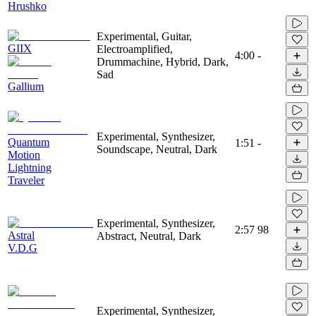
Hrushko
Experimental, Guitar,
GIIX
Electroamplified,
4:00
-
Drummachine, Hybrid, Dark,
Sad
Gallium
Experimental, Synthesizer,
Quantum
1:51
-
Soundscape, Neutral, Dark
Motion
Lightning
Traveler
Experimental, Synthesizer,
2:57
98
Astral
Abstract, Neutral, Dark
V.D.G
Experimental, Synthesizer,