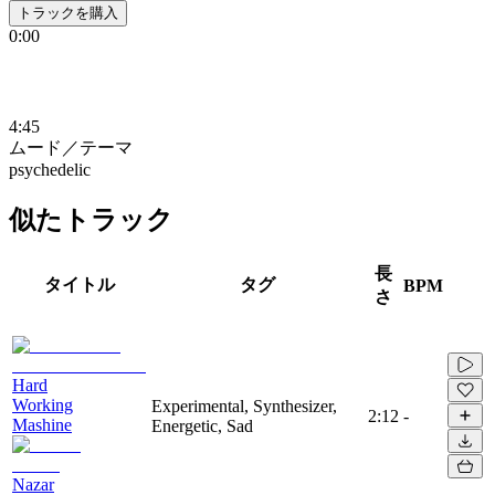
トラックを購入
0:00
4:45
ムード／テーマ
psychedelic
似たトラック
長
タイトル
タグ
BPM
さ
Hard
Working
Experimental, Synthesizer,
2:12
-
Mashine
Energetic, Sad
Nazar