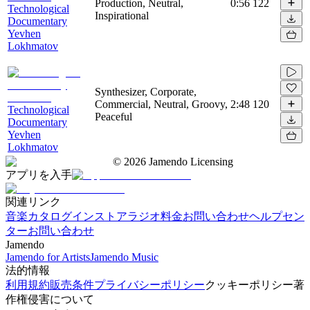
Production, Neutral,
0:56
122
Technological
Inspirational
Documentary
Yevhen
Lokhmatov
Synthesizer, Corporate,
Commercial, Neutral, Groovy,
2:48
120
Technological
Peaceful
Documentary
Yevhen
Lokhmatov
©
2026
Jamendo Licensing
アプリを入手
関連リンク
音楽カタログ
インストアラジオ
料金
お問い合わせ
ヘルプセン
ター
お問い合わせ
Jamendo
Jamendo for Artists
Jamendo Music
法的情報
利用規約
販売条件
プライバシーポリシー
クッキーポリシー
著
作権侵害について