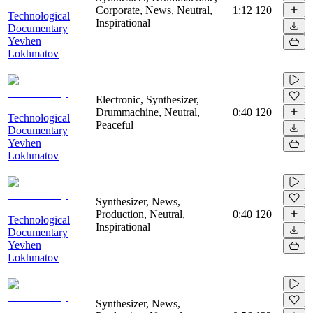
Corporate, News, Neutral,
1:12
120
Technological
Inspirational
Documentary
Yevhen
Lokhmatov
Electronic, Synthesizer,
Drummachine, Neutral,
0:40
120
Technological
Peaceful
Documentary
Yevhen
Lokhmatov
Synthesizer, News,
Production, Neutral,
0:40
120
Technological
Inspirational
Documentary
Yevhen
Lokhmatov
Synthesizer, News,