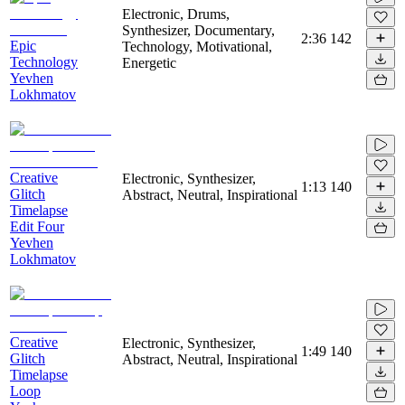
Electronic, Drums,
Synthesizer, Documentary,
2:36
142
Epic
Technology, Motivational,
Technology
Energetic
Yevhen
Lokhmatov
Creative
Electronic, Synthesizer,
1:13
140
Glitch
Abstract, Neutral, Inspirational
Timelapse
Edit Four
Yevhen
Lokhmatov
Creative
Electronic, Synthesizer,
1:49
140
Glitch
Abstract, Neutral, Inspirational
Timelapse
Loop