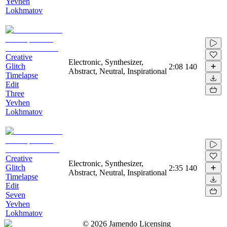
Yevhen
Lokhmatov
Creative
Electronic, Synthesizer,
Glitch
2:08
140
Abstract, Neutral, Inspirational
Timelapse
Edit
Three
Yevhen
Lokhmatov
Creative
Electronic, Synthesizer,
Glitch
2:35
140
Abstract, Neutral, Inspirational
Timelapse
Edit
Seven
Yevhen
Lokhmatov
©
2026
Jamendo Licensing