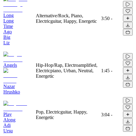
Long
Alternative/Rock, Piano,
3:50
-
Long
Electricguitar, Happy, Energetic
Time
Ago
Big
Liz
Angels
Hip-Hop/Rap, Electroamplified,
Electricpiano, Urban, Neutral,
1:45
-
Energetic
Nazar
Hrushko
Pop, Electricguitar, Happy,
Play
3:04
-
Energetic
Along
Adi
Ursu