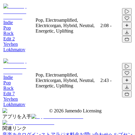
Pop, Electroamplified,
Indie
Electricorgan, Hybrid, Neutral,
2:08
-
Pop
Energetic, Uplifting
Rock
Edit 2
Yevhen
Lokhmatov
Pop, Electroamplified,
Indie
Electricorgan, Hybrid, Neutral,
2:43
-
Pop
Energetic, Uplifting
Rock
Edit 7
Yevhen
Lokhmatov
©
2026
Jamendo Licensing
アプリを入手
関連リンク
音楽カタログ
インストアラジオ
料金
お問い合わせ
ヘルプセン