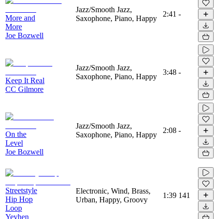
Jazz/Smooth Jazz,
2:41
-
More and
Saxophone, Piano, Happy
More
Joe Bozwell
Jazz/Smooth Jazz,
3:48
-
Saxophone, Piano, Happy
Keep It Real
CC Gilmore
Jazz/Smooth Jazz,
2:08
-
On the
Saxophone, Piano, Happy
Level
Joe Bozwell
Streetstyle
Electronic, Wind, Brass,
1:39
141
Hip Hop
Urban, Happy, Groovy
Loop
Yevhen