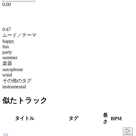
0:00
0:47
ムード／テーマ
happy
fun
party
summer
楽器
saxophone
wind
その他のタグ
instrumental
似たトラック
長
タイトル
タグ
BPM
さ